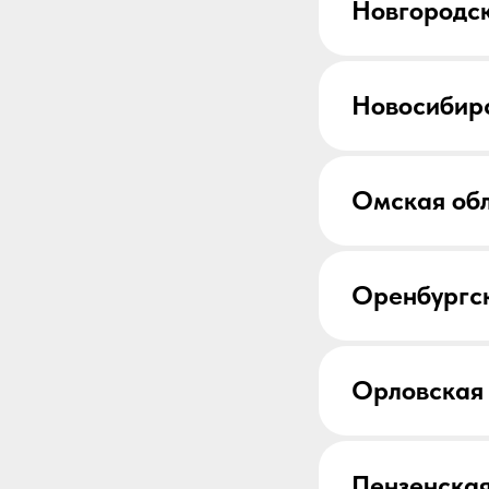
Новгородск
Новосибирс
Омская об
Оренбургск
Орловская 
Пензенская