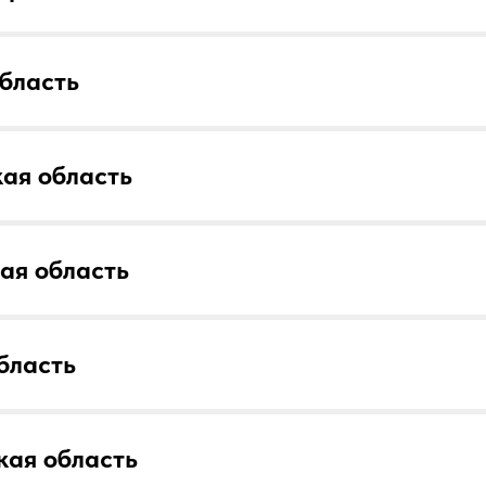
бласть
ая область
ая область
бласть
кая область