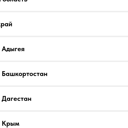
край
 Адыгея
а Башкортостан
 Дагестан
а Крым